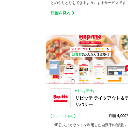
とのやりとりをできるようにするサービスです
最短2タップで購入可能…
詳細を見る
#注文を受付する
リピッテ テイクアウト＆
リバリー
月額
4,000
トライアルあり
LINE公式アカウントを利用した自動予約管理シ