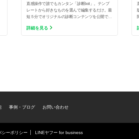
直感操作で誰でもカンタン「診断bot」。テンプ
レートから好きなものを選んで編集するだけ。最
短５分でオリジナルの診断コンテンツを公開でき
ます。
詳細を見る
能
事例・ブログ
お問い合わせ
バシーポリシー
LINEヤフー for business