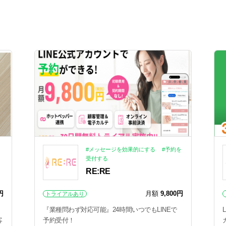
#メッセージを効果的にする
#予約を
受付する
RE:RE
円
月額
9,800円
トライアルあり
『業種問わず対応可能』24時間いつでもLINEで
客
予約受付！