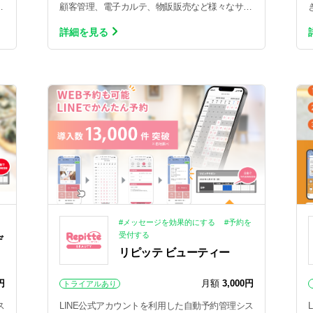
。
顧客管理、電子カルテ、物販販売など様々なサー
ビスがご利用可能です。低コストでサロン様の業
詳細を見る
務効率U…
#メッセージを効果的にする
#予約を
受付する
デ
リピッテ ビューティー
円
月額
3,000円
トライアルあり
ス
LINE公式アカウントを利用した自動予約管理シス