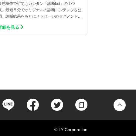
直感操作で誰でもカンタン「診断bot」の上位
版。最短５分でオリジナルの診断コンテンツを公
開。診断結果をもとにメッセージのセグメント配
信ができます。
詳細を見る
©︎ LY Corporation