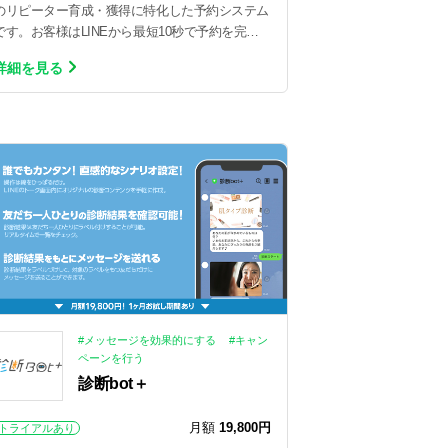
のリピーター育成・獲得に特化した予約システム
です。お客様はLINEから最短10秒で予約を完結
することができます。
詳細を見る
#メッセージを効果的にする
#キャン
ペーンを行う
診断bot＋
月額
19,800円
トライアルあり