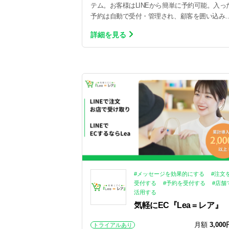
テム。お客様はLINEから簡単に予約可能。入っ
予約は自動で受付・管理され、顧客を囲い込み
ピーター化できます。
詳細を見る
#メッセージを効果的にする
#注文
受付する
#予約を受付する
#店舗
活用する
気軽にEC『Lea = レア』
月額
3,000
トライアルあり