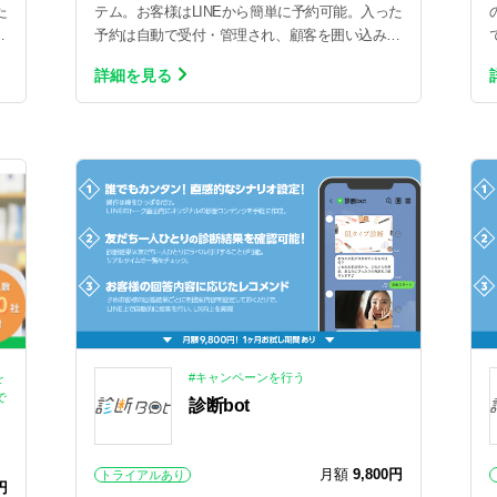
た
テム。お客様はLINEから簡単に予約可能。入った
リ
予約は自動で受付・管理され、顧客を囲い込みリ
ピーター化できます。
詳細を見る
を
#キャンペーンを行う
で
診断bot
月額
9,800円
トライアルあり
円