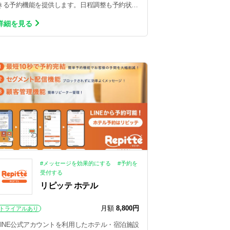
きる予約機能を提供します。日程調整も予約状況
の管理も楽々。無料期間有
詳細を見る
#メッセージを効果的にする
#予約を
受付する
リピッテ ホテル
月額
8,800円
トライアルあり
LINE公式アカウントを利用したホテル・宿泊施設