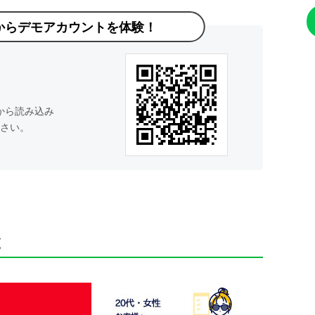
からデモアカウントを体験！
から読み込み
さい。
と